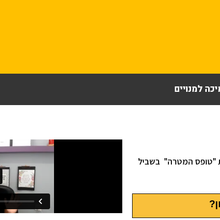
כה למנויים
 "טופס המטרה" בשביל
ן?