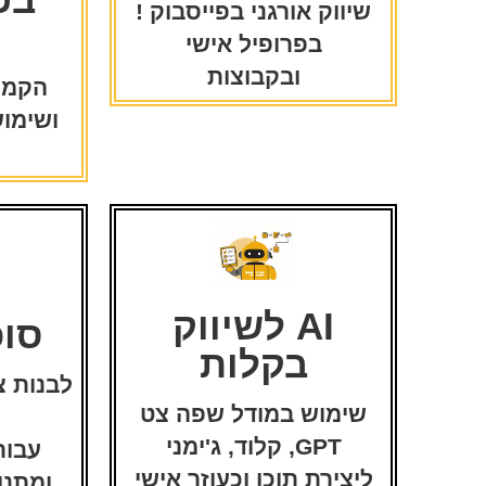
שיווק אורגני בפייסבוק !
בפרופיל אישי
ובקבוצות
הקמת
ושימו
AI לשיווק
סוכ
בקלות
לבנות צ
שימוש במודל שפה צט
GPT, קלוד, ג'ימני
עבור
ליצירת תוכן וכעוזר אישי
ומתנו