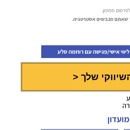
לפרסום ממומן.
ליווי אישי/פגישה עם רוחמה סלע
שיווקי שלך <
רה