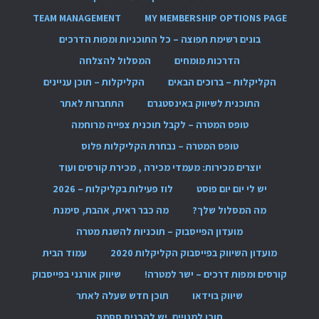
TEAM MANAGEMENT
MY MEMBERSHIP OPTIONS PAGE
בונים רשימת תפוצה – כל התוכניות ומפות הדרכים
הדרכות מומחים
המסלול להצלחה
הקליקלות – ברוכים הבאים
הקליקלות – תוכן עניינים
התוכנית לשיווק באינסטגרם
התחברות לאתר
טופס המטרה – לקבל תוכנית צפייה מרוחמה
טופס המטרה – נבחרת הקליקלות פלוס
יוצרים מכירות: מעמדי מכירה , מכירת קורסים ועוד
יש לי יום יום פוסט
לוז פעילות בקליקלות – 2026
מה המסלול שלך?
מה כבר ראית, אהבת, סימנת
מועדון הפייסבוק – תוכניות להשגת מטרה
מועדון השיווק בפייסבוק הקליקלות 2020
עמוד הבית
קורסים ומפות דרכים – ישר למטרה!
שיווק אורגני בפייסבוק
שיווק בוידאו
תוכן חדש שעלה לאתר
תוכן למנויים. יש להכניס ססמה