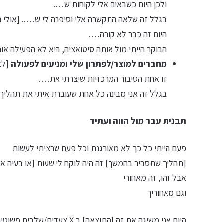
ולכן היום כשבאים אלי לקוחות ש….
בגלל זה שלאה התקשרה אלי וסיפרה לי ש….. [אולי ה
היום זה כבר לא קורה….
הבוקר הייתי מול אותה סיטואציה, היא לא הפעילה 
מחברים למוצר/לפתרון שלי ומניעים לפעולה
[לא 
זו אחת הסיבור המרכזיות שיצרתי את….
בגלל זה אני מבינה כל אחת שעוברת איתי את תהליך…. הוואי והוא היה לפני 3 שנים 
תבנית עבר מול הווה ועתיד
פעם הייתי כל כך לא מאורגנת וכל פעם שרציתי לעשות
[תהליך שתסביר בהמשך] זה היה לוקח לי שעות [או בעיה א
אבל זהו, זה מאחורי
וגם מאחוריך
היום אני משיגה את זה [התוצאה] ב X צעדים/שלבים פשוטים.