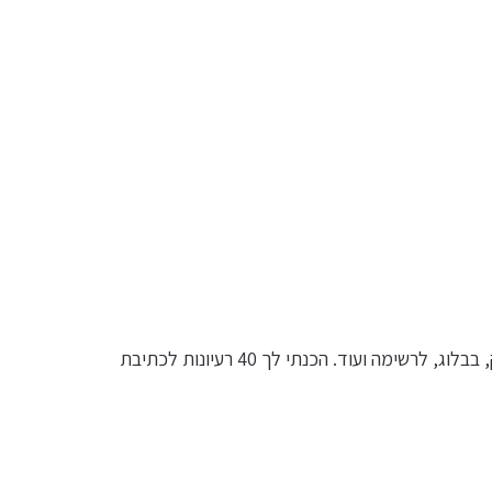
הטקסט: "מהיום "אין לי מה לכתוב" לא קיים יותר! בעזרת הקובץ "פוסטים לנצח" תמיד יהיה לכם רעיון מה לכתוב בפייסבוק, בבלוג, לרשימה ועוד. הכנתי לך 40 רעיונות לכתיבת