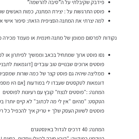
פידבק שקיבלתי על ה”סיבה להרשמה”
פוסט התרגשות על : יצירת המתנה, כמות האנשים שכ
למה יצרתי את המתנה הסציפית הזאת: סיפור אישי א
נקודות לפרסום ממומן של מתנה חינמית או מעמד מכירה מ
נסו פוסט ארוך שמתחיל בכאב וממשיך לפיתרון או ל
פוסטים ארוכים שבנויים טוב עובדים [דוגמאות לתבנ
ממליצה שיהיה גם פוסט קצר של כמה שורות שמסביר 
דוגמאות לטקסטים שעבדו לי במודעות [אם היו מספר
המתנה: :"פוסטים לנצח" קובץ עם רעיונות לפוסטים
פוסטים לשיווק העסק שלך + טריק איך להכפיל כל רעי
המתנה: 40 דרכים לגדול באינסטגרם
הטקסט במודעה: "קובץ חובה לבעלי עסקים, בחינם !