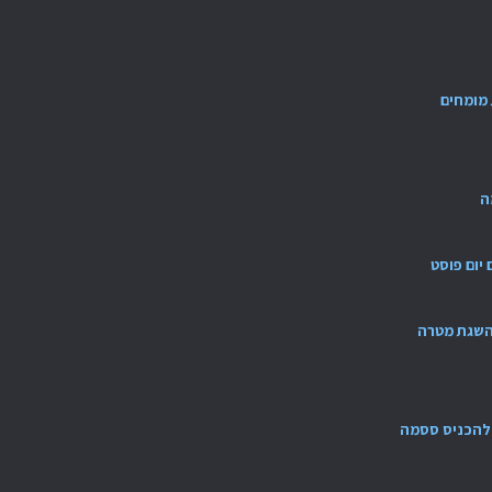
מומחים
ה
ם יום פוסט
להשגת מטרה
ש להכניס ססמה