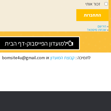
זכור אותי
»
הירשם
»
שכחת סיסמא?
למועדון הפייסבוק-דף הבית
לתמיכה :
קבוצת המועדון
או bomsite4u@gmail.com