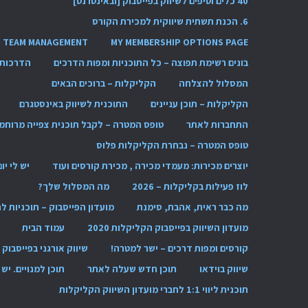
40 כלים וטיפים לשיווק בפייסבוק [ובאינטרנט]
6. הכנת תשתית שיווקית למכירת הקורס
TEAM MANAGEMENT
MY MEMBERSHIP OPTIONS PAGE
בונים רשימת תפוצה – כל התוכניות ומפות הדרכים
הדרכות 
המסלול להצלחה
הקליקלות – ברוכים הבאים
הקליקלות – תוכן עניינים
התוכנית לשיווק באינסטגרם
התחברות לאתר
טופס המטרה – לקבל תוכנית צפייה מרוחמ
טופס המטרה – נבחרת הקליקלות פלוס
יוצרים מכירות: מעמדי מכירה , מכירת קורסים ועוד
יש לי יו
לוז פעילות בקליקלות – 2026
מה המסלול שלך?
מה כבר ראית, אהבת, סימנת
מועדון הפייסבוק – תוכניות 
מועדון השיווק בפייסבוק הקליקלות 2020
עמוד הבית
קורסים ומפות דרכים – ישר למטרה!
שיווק אורגני בפייסבוק
שיווק בוידאו
תוכן חדש שעלה לאתר
תוכן למנויים. י
תוכנית ליווי 1:1 לחברי מועדון השיווק הקליקלות