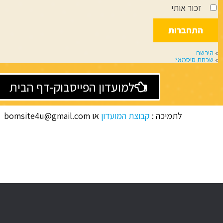
זכור אותי
»
הירשם
»
שכחת סיסמא?
למועדון הפייסבוק-דף הבית
לתמיכה :
קבוצת המועדון
או bomsite4u@gmail.com