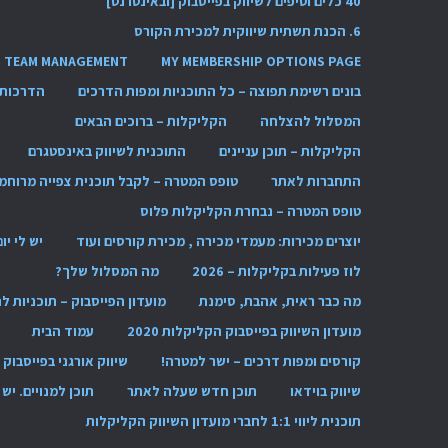
40 כלים וטיפים לשיווק בפייסבוק [ובאינטרנט]
6. הכנת תשתית שיווקית למכירת הקורס
TEAM MANAGEMENT
MY MEMBERSHIP OPTIONS PAGE
בונים רשימת תפוצה – כל התוכניות ומפות הדרכים
הדרכות 
המסלול להצלחה
הקליקלות – ברוכים הבאים
הקליקלות – תוכן עניינים
התוכנית לשיווק באינסטגרם
התחברות לאתר
טופס המטרה – לקבל תוכנית צפייה מרוחמ
טופס המטרה – נבחרת הקליקלות פלוס
יוצרים מכירות: מעמדי מכירה , מכירת קורסים ועוד
יש לי יו
לוז פעילות בקליקלות – 2026
מה המסלול שלך?
מה כבר ראית, אהבת, סימנת
מועדון הפייסבוק – תוכניות 
מועדון השיווק בפייסבוק הקליקלות 2020
עמוד הבית
קורסים ומפות דרכים – ישר למטרה!
שיווק אורגני בפייסבוק
שיווק בוידאו
תוכן חדש שעלה לאתר
תוכן למנויים. י
תוכנית ליווי 1:1 לחברי מועדון השיווק הקליקלות