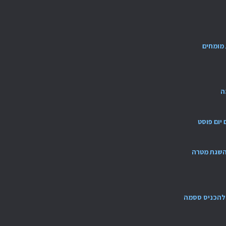
מומחים
ה
ם יום פוסט
להשגת מטרה
ש להכניס ססמה