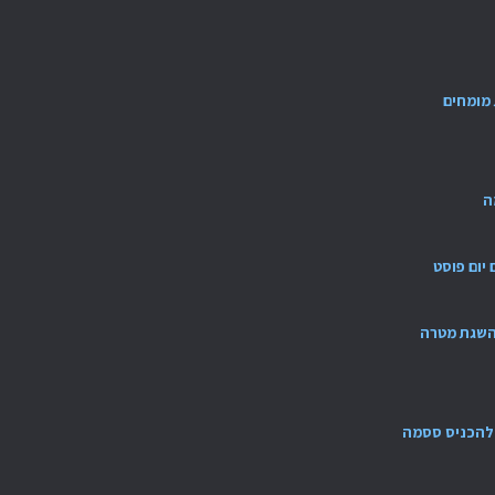
מומחים
ה
ם יום פוסט
להשגת מטרה
ש להכניס ססמה