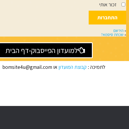
זכור אותי
»
הירשם
»
שכחת סיסמא?
למועדון הפייסבוק-דף הבית
לתמיכה :
קבוצת המועדון
או bomsite4u@gmail.com