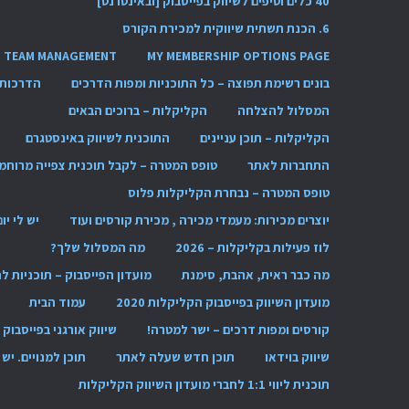
40 כלים וטיפים לשיווק בפייסבוק [ובאינטרנט]
6. הכנת תשתית שיווקית למכירת הקורס
TEAM MANAGEMENT
MY MEMBERSHIP OPTIONS PAGE
בונים רשימת תפוצה – כל התוכניות ומפות הדרכים
הדרכות 
המסלול להצלחה
הקליקלות – ברוכים הבאים
הקליקלות – תוכן עניינים
התוכנית לשיווק באינסטגרם
התחברות לאתר
טופס המטרה – לקבל תוכנית צפייה מרוחמ
טופס המטרה – נבחרת הקליקלות פלוס
יוצרים מכירות: מעמדי מכירה , מכירת קורסים ועוד
יש לי יו
לוז פעילות בקליקלות – 2026
מה המסלול שלך?
מה כבר ראית, אהבת, סימנת
מועדון הפייסבוק – תוכניות 
מועדון השיווק בפייסבוק הקליקלות 2020
עמוד הבית
קורסים ומפות דרכים – ישר למטרה!
שיווק אורגני בפייסבוק
שיווק בוידאו
תוכן חדש שעלה לאתר
תוכן למנויים. י
תוכנית ליווי 1:1 לחברי מועדון השיווק הקליקלות